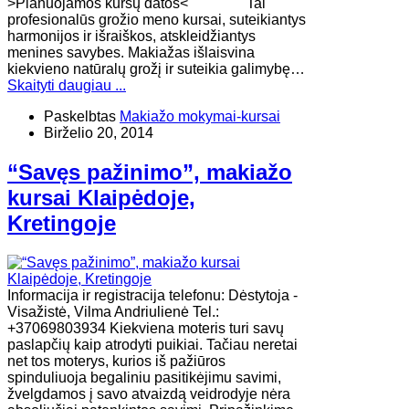
>Planuojamos kursų datos< Tai
profesionalūs grožio meno kursai, suteikiantys
harmonijos ir išraiškos, atskleidžiantys
menines savybes. Makiažas išlaisvina
kiekvieno natūralų grožį ir suteikia galimybę…
Skaityti daugiau ...
Paskelbtas
Makiažo mokymai-kursai
Birželio 20, 2014
“Savęs pažinimo”, makiažo
kursai Klaipėdoje,
Kretingoje
Informacija ir registracija telefonu: Dėstytoja -
Visažistė, Vilma Andriulienė Tel.:
+37069803934 Kiekviena moteris turi savų
paslapčių kaip atrodyti puikiai. Tačiau neretai
net tos moterys, kurios iš pažiūros
spinduliuoja begaliniu pasitikėjimu savimi,
žvelgdamos į savo atvaizdą veidrodyje nėra