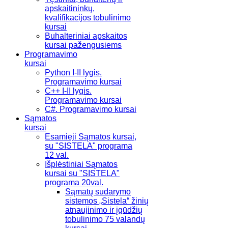
apskaitininkų,
kvalifikacijos tobulinimo
kursai
Buhalteriniai apskaitos
kursai pažengusiems
Programavimo
kursai
Python I-II lygis.
Programavimo kursai
C++ I-II lygis.
Programavimo kursai
C#. Programavimo kursai
Sąmatos
kursai
Esamieji Sąmatos kursai,
su "SISTELA" programa
12 val.
Išplėstiniai Sąmatos
kursai su "SISTELA"
programa 20val.
Sąmatų sudarymo
sistemos „Sistela“ žinių
atnaujinimo ir įgūdžių
tobulinimo 75 valandų