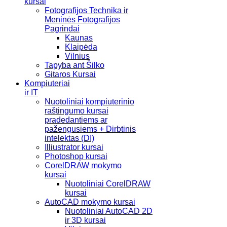
kursai
Fotografijos Technika ir
Meninės Fotografijos
Pagrindai
Kaunas
Klaipėda
Vilnius
Tapyba ant Šilko
Gitaros Kursai
Kompiuteriai
ir IT
Nuotoliniai kompiuterinio
raštingumo kursai
pradedantiems ar
pažengusiems + Dirbtinis
intelektas (DI)
Illiustrator kursai
Photoshop kursai
CorelDRAW mokymo
kursai
Nuotoliniai CorelDRAW
kursai
AutoCAD mokymo kursai
Nuotoliniai AutoCAD 2D
ir 3D kursai