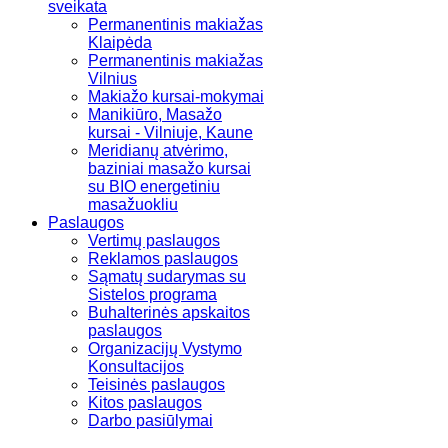
sveikata
Permanentinis makiažas
Klaipėda
Permanentinis makiažas
Vilnius
Makiažo kursai-mokymai
Manikiūro, Masažo
kursai - Vilniuje, Kaune
Meridianų atvėrimo,
baziniai masažo kursai
su BIO energetiniu
masažuokliu
Paslaugos
Vertimų paslaugos
Reklamos paslaugos
Sąmatų sudarymas su
Sistelos programa
Buhalterinės apskaitos
paslaugos
Organizacijų Vystymo
Konsultacijos
Teisinės paslaugos
Kitos paslaugos
Darbo pasiūlymai