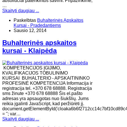
absoliučiai patenkintos savimi. Pripažinkime,
…
Skaityti daugiau ...
Paskelbtas
Buhalterinės Apskaitos
Kursai - Pradedantiems
Sausio 12, 2014
Buhalterinės apskaitos
kursai - Klaipėda
KOMPETENCIJOS ĮGIJIMO,
KVALIFIKACIJOS TOBULINIMO
KURSAI BUHALTERIO - APSKAITININKO
PROFESINĖ KOMPETENCIJA Informacija ir
registracija tel. +370 678 68888. Registracija
sms žinute +370 678 68888 Šis el.pašto
adresas yra apsaugotas nuo šiukšlių. Jums
reikia įgalinti JavaScript, kad peržiūrėti jį.
document.getElementById('cloaka6b6f2712cc14c7bf10cd89c4
= ''; var…
Skaityti daugiau ...