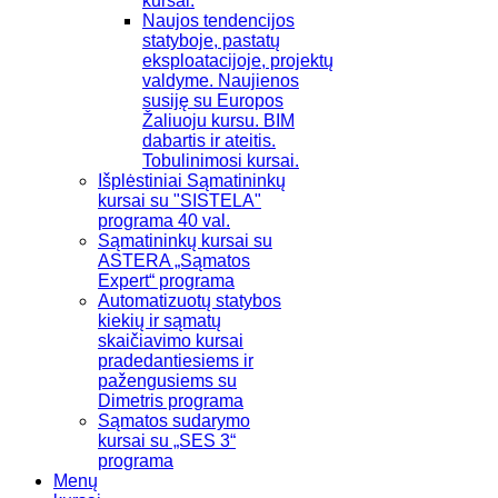
kursai.
Naujos tendencijos
statyboje, pastatų
eksploatacijoje, projektų
valdyme. Naujienos
susiję su Europos
Žaliuoju kursu. BIM
dabartis ir ateitis.
Tobulinimosi kursai.
Išplėstiniai Sąmatininkų
kursai su "SISTELA"
programa 40 val.
Sąmatininkų kursai su
ASTERA „Sąmatos
Expert“ programa
Automatizuotų statybos
kiekių ir sąmatų
skaičiavimo kursai
pradedantiesiems ir
pažengusiems su
Dimetris programa
Sąmatos sudarymo
kursai su „SES 3“
programa
Menų