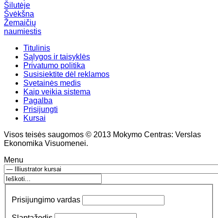
Šilutėje
Švėkšna
Žemaičių
naumiestis
Titulinis
Sąlygos ir taisyklės
Privatumo politika
Susisiektite dėl reklamos
Svetainės medis
Kaip veikia sistema
Pagalba
Prisijungti
Kursai
Visos teisės saugomos © 2013 Mokymo Centras: Verslas
Ekonomika Visuomenei.
Menu
Prisijungimo vardas
Slaptažodis