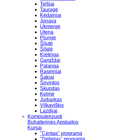
Telšiai
Tauragė
Kėdainiai
Jonava
Ukmergė
Utena
Plungė
Šilutė
Šilalė
Kretinga
Gargždai
Palanga
Raseiniai
Šakiai
Širvintos
Skuodas
Kelmė
Jurbarkas
Vilkaviškis
Lazdijai
Kompiuterizuoti
Buhalterinės Apskaitos
Kursai
"Centas" programa
"Debetas" programa