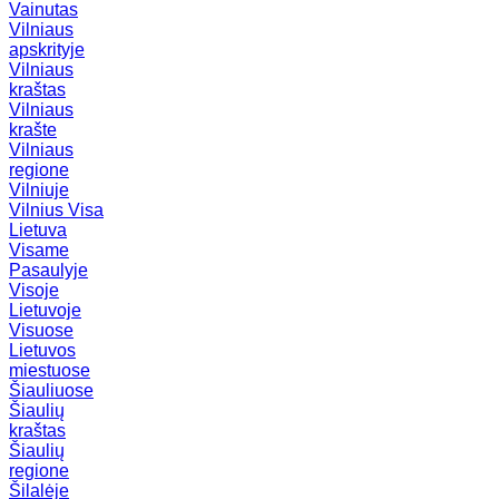
Vainutas
Vilniaus
apskrityje
Vilniaus
kraštas
Vilniaus
krašte
Vilniaus
regione
Vilniuje
Vilnius
Visa
Lietuva
Visame
Pasaulyje
Visoje
Lietuvoje
Visuose
Lietuvos
miestuose
Šiauliuose
Šiaulių
kraštas
Šiaulių
regione
Šilalėje