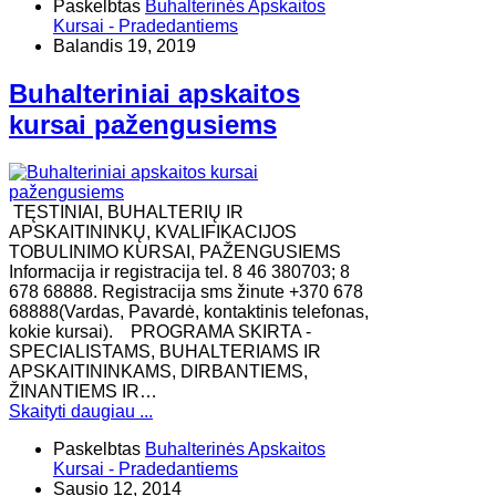
Paskelbtas
Buhalterinės Apskaitos
Kursai - Pradedantiems
Balandis 19, 2019
Buhalteriniai apskaitos
kursai pažengusiems
TĘSTINIAI, BUHALTERIŲ IR
APSKAITININKŲ, KVALIFIKACIJOS
TOBULINIMO KURSAI, PAŽENGUSIEMS
Informacija ir registracija tel. 8 46 380703; 8
678 68888. Registracija sms žinute +370 678
68888(Vardas, Pavardė, kontaktinis telefonas,
kokie kursai). ​PROGRAMA SKIRTA -
SPECIALISTAMS, BUHALTERIAMS IR
APSKAITININKAMS, DIRBANTIEMS,
ŽINANTIEMS IR…
Skaityti daugiau ...
Paskelbtas
Buhalterinės Apskaitos
Kursai - Pradedantiems
Sausio 12, 2014