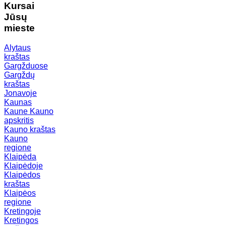
Kursai
Jūsų
mieste
Alytaus
kraštas
Gargžduose
Gargždų
kraštas
Jonavoje
Kaunas
Kaune
Kauno
apskritis
Kauno kraštas
Kauno
regione
Klaipėda
Klaipėdoje
Klaipėdos
kraštas
Klaipėos
regione
Kretingoje
Kretingos