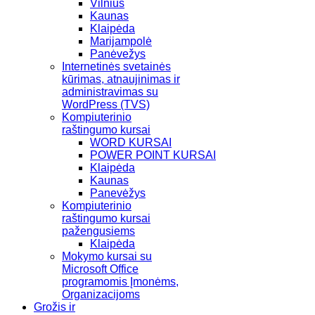
Vilnius
Kaunas
Klaipėda
Marijampolė
Panėvežys
Internetinės svetainės
kūrimas, atnaujinimas ir
administravimas su
WordPress (TVS)
Kompiuterinio
raštingumo kursai
WORD KURSAI
POWER POINT KURSAI
Klaipėda
Kaunas
Panevėžys
Kompiuterinio
raštingumo kursai
pažengusiems
Klaipėda
Mokymo kursai su
Microsoft Office
programomis Įmonėms,
Organizacijoms
Grožis ir