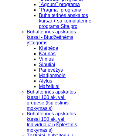
"Agnum" programa
"Pragma" programa
Buhalterinės apskaitos
kursai + su kompiuterine
programa Site.pro
Buhalterinės apskaitos
kursai - Biudžetinėms
įstaigoms
Klaipėda
Kaunas
Vilnius
Šiauliai
Panevėžys
Marijampolė
Alytus
Mažeikiai
Buhalterinės apskaitos
kursai 100 ak. val.
grupėse (Išplėstinis
mokymasis)
Buhalterinės apskaitos
kursai 100 ak. val.
Individualiai (Išplėstinis
mokymasis)
Tęstiniai, buhalterių ir