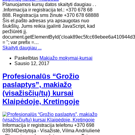
Planuojamos kursų datos skaityti daugiau . .
.Informacija ir registracija tel.: +370 678 68
888. Registracija sms žinute +370 678 68888
Šis el.pašto adresas yra apsaugotas nuo
šiukšlių. Jums reikia įgalinti JavaScript, kad
peržiūrėti jį.
document.getElementById('cloak89ec5fcc69ebee6a410944d
= ''; var prefix =…
Skaityti daugiau ...
Paskelbtas
Makiažo mokymai-kursai
Sausio 12, 2017
Profesionalūs “Grožio
paslaptys”, makiažo
(visažisčių/tų) kursai
Klaipėdoje, Kretingoje
Informacija ir registracija telefonu +370 698
03934Dėstytoja - Visažistė, Vilma Andriulienė