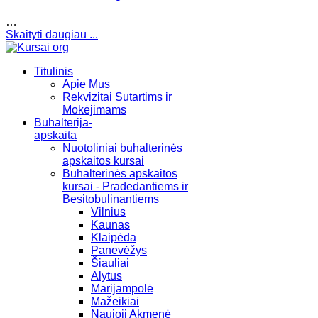
…
Skaityti daugiau ...
Titulinis
Apie Mus
Rekvizitai Sutartims ir
Mokėjimams
Buhalterija-
apskaita
Nuotoliniai buhalterinės
apskaitos kursai
Buhalterinės apskaitos
kursai - Pradedantiems ir
Besitobulinantiems
Vilnius
Kaunas
Klaipėda
Panevėžys
Šiauliai
Alytus
Marijampolė
Mažeikiai
Naujoji Akmenė