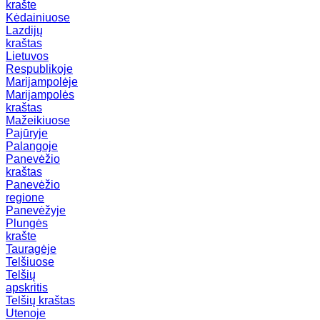
krašte
Kėdainiuose
Lazdijų
kraštas
Lietuvos
Respublikoje
Marijampolėje
Marijampolės
kraštas
Mažeikiuose
Pajūryje
Palangoje
Panevėžio
kraštas
Panevėžio
regione
Panevėžyje
Plungės
krašte
Tauragėje
Telšiuose
Telšių
apskritis
Telšių kraštas
Utenoje