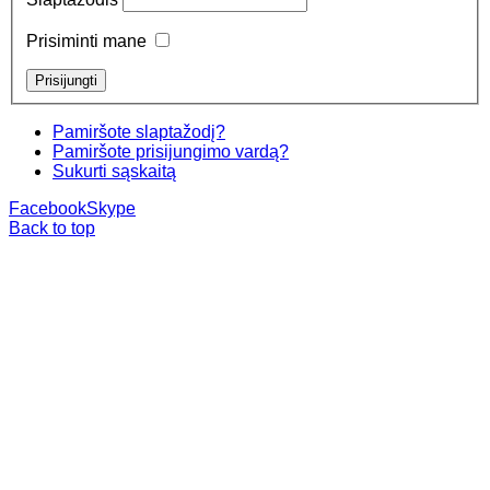
Prisiminti mane
Pamiršote slaptažodį?
Pamiršote prisijungimo vardą?
Sukurti sąskaitą
Facebook
Skype
Back to top