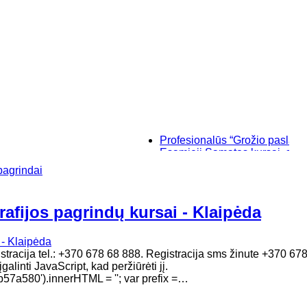
Profesionalūs “Grožio paslaptys”, ma
Esamieji Sąmatos kursai, su "SIST
Baziniai individualūs permanentini
pagrindai
“Savęs pažinimo”, makiažo kursai K
rafijos pagrindų kursai - Klaipėda
gistracija tel.: +370 678 68 888. Registracija sms žinute +370 6
alinti JavaScript, kad peržiūrėti jį.
7a580').innerHTML = ''; var prefix =…