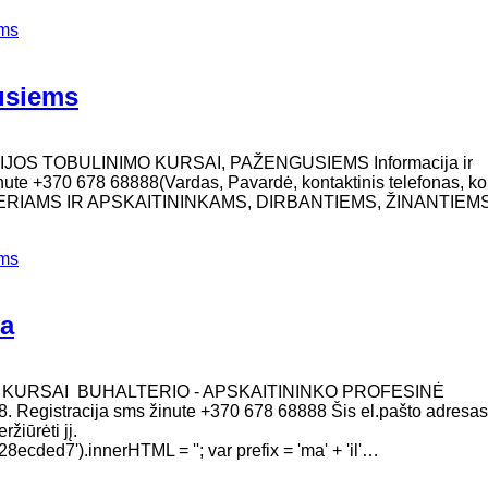
ems
gusiems
IJOS TOBULINIMO KURSAI, PAŽENGUSIEMS Informacija ir
inute +370 678 68888(Vardas, Pavardė, kontaktinis telefonas, ko
TERIAMS IR APSKAITININKAMS, DIRBANTIEMS, ŽINANTIEM
ems
ga
O KURSAI BUHALTERIO - APSKAITININKO PROFESINĖ
. Registracija sms žinute +370 678 68888 Šis el.pašto adresas
žiūrėti jį.
ed7').innerHTML = ''; var prefix = 'ma' + 'il'…