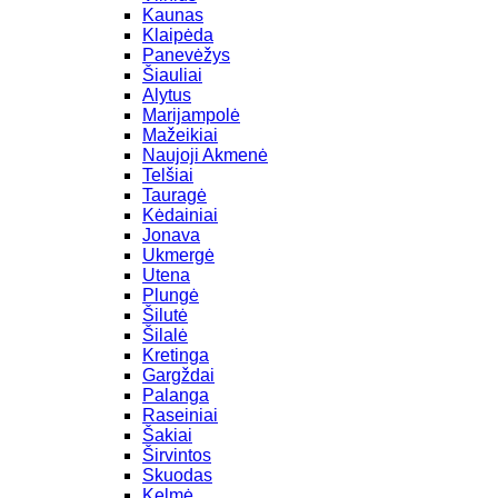
Kaunas
Klaipėda
Panevėžys
Šiauliai
Alytus
Marijampolė
Mažeikiai
Naujoji Akmenė
Telšiai
Tauragė
Kėdainiai
Jonava
Ukmergė
Utena
Plungė
Šilutė
Šilalė
Kretinga
Gargždai
Palanga
Raseiniai
Šakiai
Širvintos
Skuodas
Kelmė