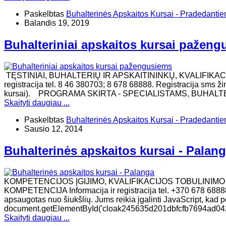
Paskelbtas
Buhalterinės Apskaitos Kursai - Pradedanti
Balandis 19, 2019
Buhalteriniai apskaitos kursai pažen
TĘSTINIAI, BUHALTERIŲ IR APSKAITININKŲ, KVALIFIKAC
registracija tel. 8 46 380703; 8 678 68888. Registracija sms ž
kursai). ​PROGRAMA SKIRTA - SPECIALISTAMS, BUHAL
Skaityti daugiau ...
Paskelbtas
Buhalterinės Apskaitos Kursai - Pradedanti
Sausio 12, 2014
Buhalterinės apskaitos kursai - Palan
KOMPETENCIJOS ĮGIJIMO, KVALIFIKACIJOS TOBULINIM
KOMPETENCIJA Informacija ir registracija tel. +370 678 68888
apsaugotas nuo šiukšlių. Jums reikia įgalinti JavaScript, kad per
document.getElementById('cloak245635d201dbfcfb7694ad0428ecd
Skaityti daugiau ...