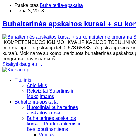
Paskelbtas
Buhalterija-apskaita
Liepa 3, 2018
Buhalterinės apskaitos kursai + su ko
KOMPETENCIJOS ĮGIJIMO , KVALIFIKACIJOS TOBULINI
Informacija ir registracija tel. 0 678 68888. Registracija sms 
kursai). Mokiname su kompiuterizuota buhalterinės apskaitos 
programa, pasiekiama iš…
Skaityti daugiau ...
Titulinis
Apie Mus
Rekvizitai Sutartims ir
Mokėjimams
Buhalterija-apskaita
Nuotoliniai buhalterinės
apskaitos kursai
Buhalterinės apskaitos
kursai - Pradedantiems ir
Besitobulinantiems
Vilnius