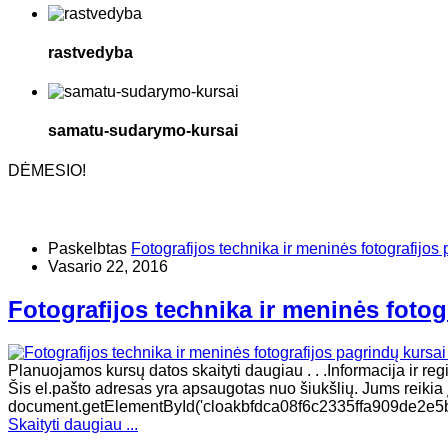
rastvedyba
samatu-sudarymo-kursai
DĖMESIO!
Paskelbtas
Fotografijos technika ir meninės fotografijos 
Vasario 22, 2016
Fotografijos technika ir meninės fotog
Planuojamos kursų datos skaityti daugiau . . .Informacija ir re
Šis el.pašto adresas yra apsaugotas nuo šiukšlių. Jums reikia įg
document.getElementById('cloakbfdca08f6c2335ffa909de2e5b5
Skaityti daugiau ...