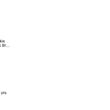
kie
S IR…
 yra