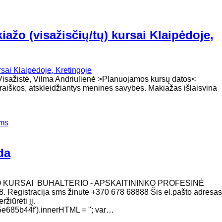
ažo (visažisčių/tų) kursai Klaipėdoje,
oja - Visažistė, Vilma Andriulienė >Planuojamos kursų datos
šraiškos, atskleidžiantys menines savybes. Makiažas išlaisvina
ems
da
O KURSAI BUHALTERIO - APSKAITININKO PROFESINĖ
. Registracija sms žinute +370 678 68888 Šis el.pašto adresas
žiūrėti jį.
685b44f').innerHTML = ''; var…