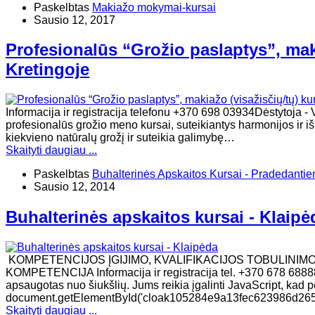
Paskelbtas
Makiažo mokymai-kursai
Sausio 12, 2017
Profesionalūs “Grožio paslaptys”, maki
Kretingoje
Informacija ir registracija telefonu +370 698 03934Dėstyt
profesionalūs grožio meno kursai, suteikiantys harmonijos ir i
kiekvieno natūralų grožį ir suteikia galimybę…
Skaityti daugiau ...
Paskelbtas
Buhalterinės Apskaitos Kursai - Pradedanti
Sausio 12, 2014
Buhalterinės apskaitos kursai - Klaipė
KOMPETENCIJOS ĮGIJIMO, KVALIFIKACIJOS TOBULINIM
KOMPETENCIJA Informacija ir registracija tel. +370 678 68888
apsaugotas nuo šiukšlių. Jums reikia įgalinti JavaScript, kad per
document.getElementById('cloak105284e9a13fec623986d265e
Skaityti daugiau ...