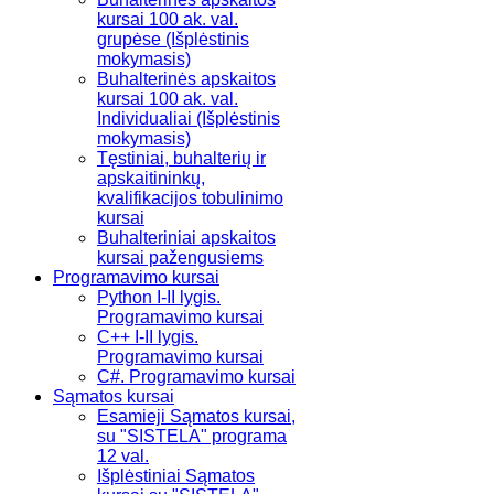
kursai 100 ak. val.
grupėse (Išplėstinis
mokymasis)
Buhalterinės apskaitos
kursai 100 ak. val.
Individualiai (Išplėstinis
mokymasis)
Tęstiniai, buhalterių ir
apskaitininkų,
kvalifikacijos tobulinimo
kursai
Buhalteriniai apskaitos
kursai pažengusiems
Programavimo kursai
Python I-II lygis.
Programavimo kursai
C++ I-II lygis.
Programavimo kursai
C#. Programavimo kursai
Sąmatos kursai
Esamieji Sąmatos kursai,
su "SISTELA" programa
12 val.
Išplėstiniai Sąmatos