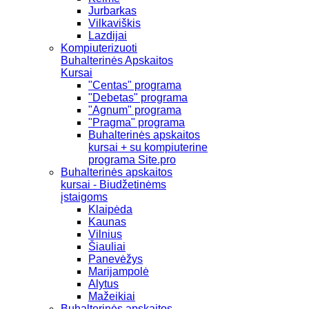
Jurbarkas
Vilkaviškis
Lazdijai
Kompiuterizuoti
Buhalterinės Apskaitos
Kursai
"Centas" programa
"Debetas" programa
"Agnum" programa
"Pragma" programa
Buhalterinės apskaitos
kursai + su kompiuterine
programa Site.pro
Buhalterinės apskaitos
kursai - Biudžetinėms
įstaigoms
Klaipėda
Kaunas
Vilnius
Šiauliai
Panevėžys
Marijampolė
Alytus
Mažeikiai
Buhalterinės apskaitos