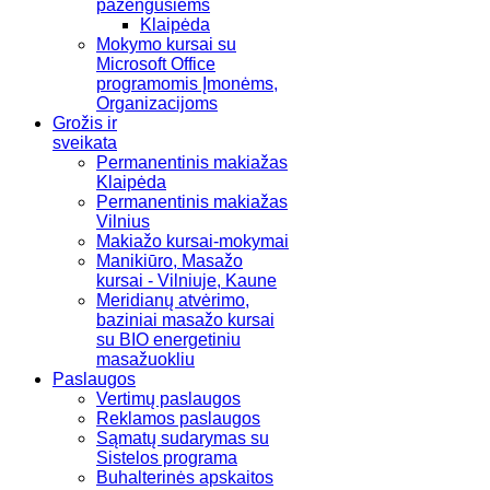
pažengusiems
Klaipėda
Mokymo kursai su
Microsoft Office
programomis Įmonėms,
Organizacijoms
Grožis ir
sveikata
Permanentinis makiažas
Klaipėda
Permanentinis makiažas
Vilnius
Makiažo kursai-mokymai
Manikiūro, Masažo
kursai - Vilniuje, Kaune
Meridianų atvėrimo,
baziniai masažo kursai
su BIO energetiniu
masažuokliu
Paslaugos
Vertimų paslaugos
Reklamos paslaugos
Sąmatų sudarymas su
Sistelos programa
Buhalterinės apskaitos