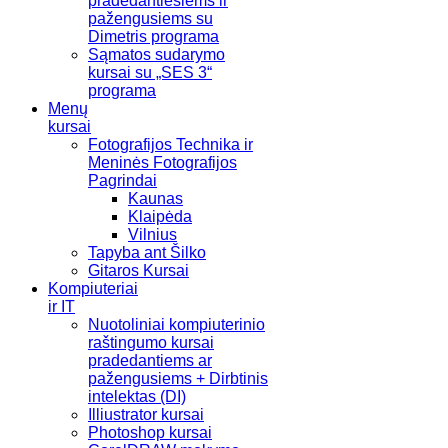
pradedantiesiems ir
pažengusiems su
Dimetris programa
Sąmatos sudarymo
kursai su „SES 3“
programa
Menų
kursai
Fotografijos Technika ir
Meninės Fotografijos
Pagrindai
Kaunas
Klaipėda
Vilnius
Tapyba ant Šilko
Gitaros Kursai
Kompiuteriai
ir IT
Nuotoliniai kompiuterinio
raštingumo kursai
pradedantiems ar
pažengusiems + Dirbtinis
intelektas (DI)
Illiustrator kursai
Photoshop kursai