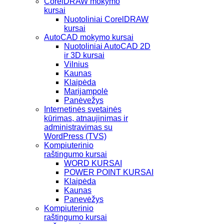
CorelDRAW mokymo
kursai
Nuotoliniai CorelDRAW
kursai
AutoCAD mokymo kursai
Nuotoliniai AutoCAD 2D
ir 3D kursai
Vilnius
Kaunas
Klaipėda
Marijampolė
Panėvežys
Internetinės svetainės
kūrimas, atnaujinimas ir
administravimas su
WordPress (TVS)
Kompiuterinio
raštingumo kursai
WORD KURSAI
POWER POINT KURSAI
Klaipėda
Kaunas
Panevėžys
Kompiuterinio
raštingumo kursai