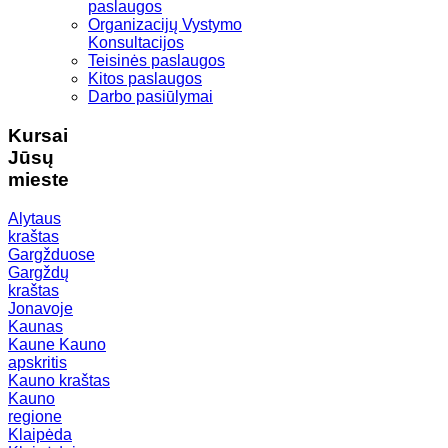
paslaugos
Organizacijų Vystymo
Konsultacijos
Teisinės paslaugos
Kitos paslaugos
Darbo pasiūlymai
Kursai
Jūsų
mieste
Alytaus
kraštas
Gargžduose
Gargždų
kraštas
Jonavoje
Kaunas
Kaune
Kauno
apskritis
Kauno kraštas
Kauno
regione
Klaipėda