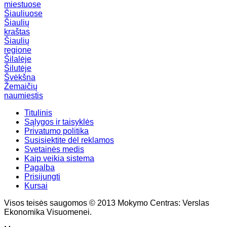
miestuose
Šiauliuose
Šiaulių
kraštas
Šiaulių
regione
Šilalėje
Šilutėje
Švėkšna
Žemaičių
naumiestis
Titulinis
Sąlygos ir taisyklės
Privatumo politika
Susisiektite dėl reklamos
Svetainės medis
Kaip veikia sistema
Pagalba
Prisijungti
Kursai
Visos teisės saugomos © 2013 Mokymo Centras: Verslas
Ekonomika Visuomenei.