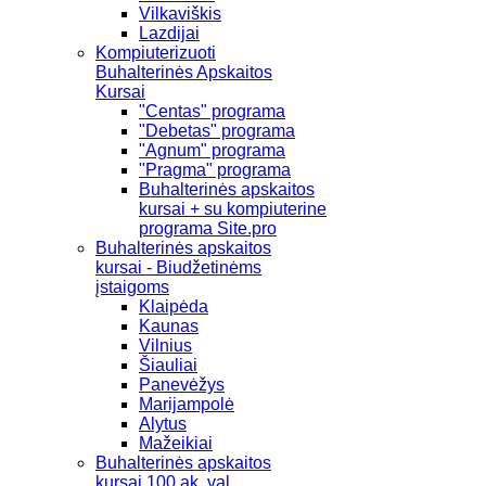
Vilkaviškis
Lazdijai
Kompiuterizuoti
Buhalterinės Apskaitos
Kursai
"Centas" programa
"Debetas" programa
"Agnum" programa
"Pragma" programa
Buhalterinės apskaitos
kursai + su kompiuterine
programa Site.pro
Buhalterinės apskaitos
kursai - Biudžetinėms
įstaigoms
Klaipėda
Kaunas
Vilnius
Šiauliai
Panevėžys
Marijampolė
Alytus
Mažeikiai
Buhalterinės apskaitos
kursai 100 ak. val.