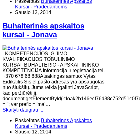
Paskelbtas
Buhalterinės Apskaitos
Kursai - Pradedantiems
Sausio 12, 2014
Buhalterinės apskaitos
kursai - Jonava
KOMPETENCIJOS ĮGIJIMO,
KVALIFIKACIJOS TOBULINIMO
KURSAI BUHALTERIO - APSKAITININKO
KOMPETENCIJA Informacija ir registracija tel.
+370 678 68 888Atsakingas asmuo: Vytas
Eidikaitis Šis el.pašto adresas yra apsaugotas
nuo šiukšlių. Jums reikia įgalinti JavaScript,
kad peržiūrėti jį.
document.getElementById('cloak2b146ecf76d88c752d51c0f7
= ''; var prefix = 'ma'…
Skaityti daugiau ...
Paskelbtas
Buhalterinės Apskaitos
Kursai - Pradedantiems
Sausio 12, 2014