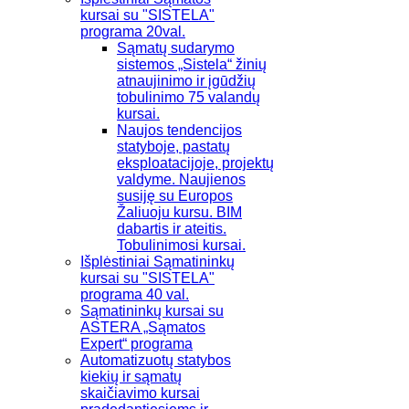
kursai su "SISTELA"
programa 20val.
Sąmatų sudarymo
sistemos „Sistela“ žinių
atnaujinimo ir įgūdžių
tobulinimo 75 valandų
kursai.
Naujos tendencijos
statyboje, pastatų
eksploatacijoje, projektų
valdyme. Naujienos
susiję su Europos
Žaliuoju kursu. BIM
dabartis ir ateitis.
Tobulinimosi kursai.
Išplėstiniai Sąmatininkų
kursai su "SISTELA"
programa 40 val.
Sąmatininkų kursai su
ASTERA „Sąmatos
Expert“ programa
Automatizuotų statybos
kiekių ir sąmatų
skaičiavimo kursai