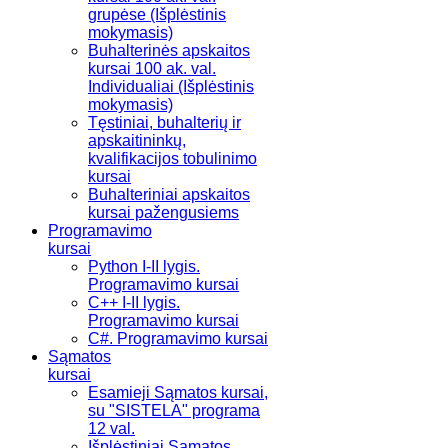
grupėse (Išplėstinis
mokymasis)
Buhalterinės apskaitos
kursai 100 ak. val.
Individualiai (Išplėstinis
mokymasis)
Tęstiniai, buhalterių ir
apskaitininkų,
kvalifikacijos tobulinimo
kursai
Buhalteriniai apskaitos
kursai pažengusiems
Programavimo
kursai
Python I-II lygis.
Programavimo kursai
C++ I-II lygis.
Programavimo kursai
C#. Programavimo kursai
Sąmatos
kursai
Esamieji Sąmatos kursai,
su "SISTELA" programa
12 val.
Išplėstiniai Sąmatos