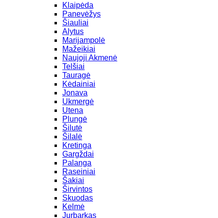
Klaipėda
Panevėžys
Šiauliai
Alytus
Marijampolė
Mažeikiai
Naujoji Akmenė
Telšiai
Tauragė
Kėdainiai
Jonava
Ukmergė
Utena
Plungė
Šilutė
Šilalė
Kretinga
Gargždai
Palanga
Raseiniai
Šakiai
Širvintos
Skuodas
Kelmė
Jurbarkas