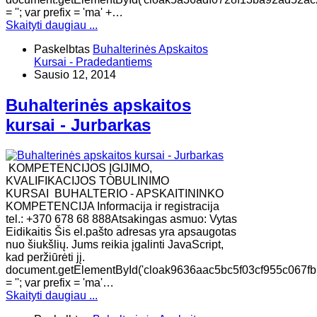
= ''; var prefix = 'ma' +…
Skaityti daugiau ...
Paskelbtas
Buhalterinės Apskaitos
Kursai - Pradedantiems
Sausio 12, 2014
Buhalterinės apskaitos
kursai - Jurbarkas
KOMPETENCIJOS ĮGIJIMO,
KVALIFIKACIJOS TOBULINIMO
KURSAI BUHALTERIO - APSKAITININKO
KOMPETENCIJA Informacija ir registracija
tel.: +370 678 68 888Atsakingas asmuo: Vytas
Eidikaitis Šis el.pašto adresas yra apsaugotas
nuo šiukšlių. Jums reikia įgalinti JavaScript,
kad peržiūrėti jį.
document.getElementById('cloak9636aac5bc5f03cf955c067fb
= ''; var prefix = 'ma'…
Skaityti daugiau ...