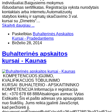
individualiai.Baigusiems mokymus
išduodamas sertifikatas. Registracija vyksta nurodytais
kontaktais arba internetu.Automatizuotų
statybos kiekių ir sąmatų skaičiavimo 3 val.
kursai su „Dimetris“…
Skaityti daugiau ...
Paskelbtas
Buhalterinės Apskaitos
Kursai - Pradedantiems
Birželio 28, 2014
Buhalterinės apskaitos
kursai - Kaunas
KOMPETENCIJOS ĮGIJIMO,
KVALIFIKACIJOS TOBULINIMO
KURSAI BUHALTERIO - APSKAITININKO
KOMPETENCIJA Informacija ir registracija
tel.: +370 678 68 888Atsakingas asmuo: Vytas
Eidikaitis Šis el.pašto adresas yra apsaugotas
nuo šiukšlių. Jums reikia įgalinti JavaScript,
kad peržiūrėti jį.
document.getElementById('cloak5a36adf0728f13ba92ad52ac