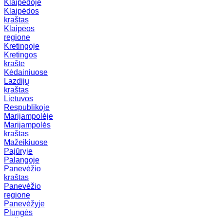
Klaipėdoje
Klaipėdos
kraštas
Klaipėos
regione
Kretingoje
Kretingos
krašte
Kėdainiuose
Lazdijų
kraštas
Lietuvos
Respublikoje
Marijampolėje
Marijampolės
kraštas
Mažeikiuose
Pajūryje
Palangoje
Panevėžio
kraštas
Panevėžio
regione
Panevėžyje
Plungės