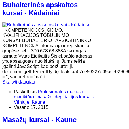
Buhalterinės apskaitos
kursai - Kėdainiai
KOMPETENCIJOS ĮGIJIMO,
KVALIFIKACIJOS TOBULINIMO
KURSAI BUHALTERIO - APSKAITININKO
KOMPETENCIJA Informacija ir registracija
grupėse, tel: +370 678 68 888Atsakingas
asmuo: Vytas Eidikaitis Šis el.pašto adresas
yra apsaugotas nuo šiukšlių. Jums reikia
įgalinti JavaScript, kad peržiūrėti jį.
document.getElementById('cloakffaa67ce93227d49ace02968
= ''; var prefix = 'ma' +…
Skaityti daugiau ...
Paskelbtas
Profesionalūs makiažo,
manikiūro, masažo, depiliacijos kursai -
Vilniuje, Kaune
Vasario 17, 2015
Masažų kursai - Kaune