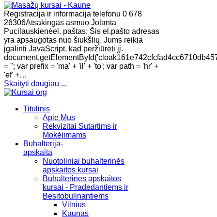
Registracija ir informacija telefonu 0 678
26306Atsakingas asmuo Jolanta
Pucilauskienėel. paštas: Šis el.pašto adresas
yra apsaugotas nuo šiukšlių. Jums reikia
įgalinti JavaScript, kad peržiūrėti jį.
document.getElementById('cloak161e742cfcfad4cc6710db45
= ''; var prefix = 'ma' + 'il' + 'to'; var path = 'hr' +
'ef' +…
Skaityti daugiau ...
Titulinis
Apie Mus
Rekvizitai Sutartims ir
Mokėjimams
Buhalterija-
apskaita
Nuotoliniai buhalterinės
apskaitos kursai
Buhalterinės apskaitos
kursai - Pradedantiems ir
Besitobulinantiems
Vilnius
Kaunas