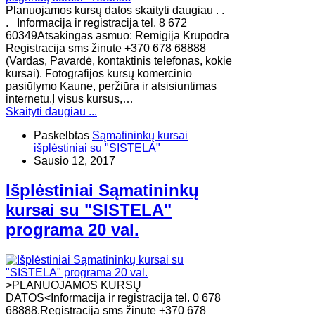
Planuojamos kursų datos skaityti daugiau . .
. Informacija ir registracija tel. 8 672
60349Atsakingas asmuo: Remigija Krupodra
Registracija sms žinute +370 678 68888
(Vardas, Pavardė, kontaktinis telefonas, kokie
kursai). Fotografijos kursų komercinio
pasiūlymo Kaune, peržiūra ir atsisiuntimas
internetu.Į visus kursus,…
Skaityti daugiau ...
Paskelbtas
Sąmatininkų kursai
išplėstiniai su "SISTELA"
Sausio 12, 2017
Išplėstiniai Sąmatininkų
kursai su "SISTELA"
programa 20 val.
>PLANUOJAMOS KURSŲ
DATOS<Informacija ir registracija tel. 0 678
68888.Registracija sms žinute +370 678