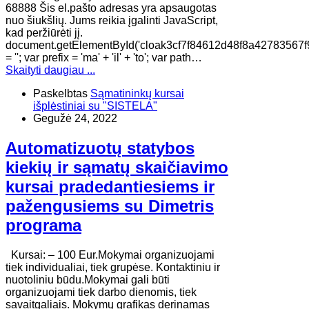
68888 Šis el.pašto adresas yra apsaugotas
nuo šiukšlių. Jums reikia įgalinti JavaScript,
kad peržiūrėti jį.
document.getElementById('cloak3cf7f84612d48f8a42783567f
= ''; var prefix = 'ma' + 'il' + 'to'; var path…
Skaityti daugiau ...
Paskelbtas
Sąmatininkų kursai
išplėstiniai su "SISTELA"
Gegužė 24, 2022
Automatizuotų statybos
kiekių ir sąmatų skaičiavimo
kursai pradedantiesiems ir
pažengusiems su Dimetris
programa
Kursai: – 100 Eur.Mokymai organizuojami
tiek individualiai, tiek grupėse. Kontaktiniu ir
nuotoliniu būdu.Mokymai gali būti
organizuojami tiek darbo dienomis, tiek
savaitgaliais. Mokymų grafikas derinamas