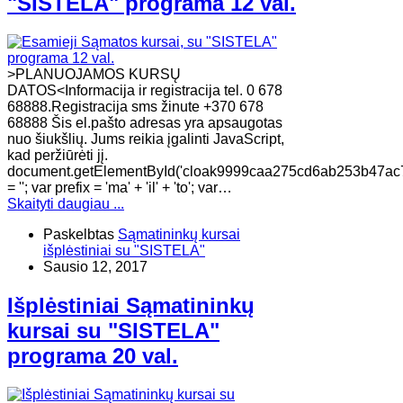
"SISTELA" programa 12 val.
>PLANUOJAMOS KURSŲ
DATOS<Informacija ir registracija tel. 0 678
68888.Registracija sms žinute +370 678
68888 Šis el.pašto adresas yra apsaugotas
nuo šiukšlių. Jums reikia įgalinti JavaScript,
kad peržiūrėti jį.
document.getElementById('cloak9999caa275cd6ab253b47ac
= ''; var prefix = 'ma' + 'il' + 'to'; var…
Skaityti daugiau ...
Paskelbtas
Sąmatininkų kursai
išplėstiniai su "SISTELA"
Sausio 12, 2017
Išplėstiniai Sąmatininkų
kursai su "SISTELA"
programa 20 val.