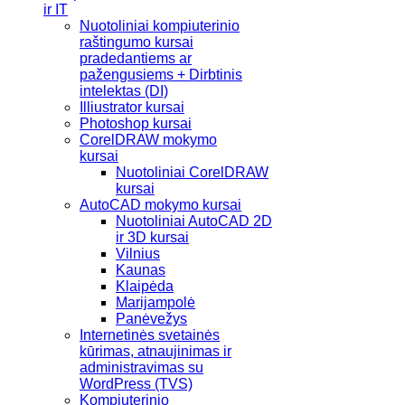
ir IT
Nuotoliniai kompiuterinio
raštingumo kursai
pradedantiems ar
pažengusiems + Dirbtinis
intelektas (DI)
Illiustrator kursai
Photoshop kursai
CorelDRAW mokymo
kursai
Nuotoliniai CorelDRAW
kursai
AutoCAD mokymo kursai
Nuotoliniai AutoCAD 2D
ir 3D kursai
Vilnius
Kaunas
Klaipėda
Marijampolė
Panėvežys
Internetinės svetainės
kūrimas, atnaujinimas ir
administravimas su
WordPress (TVS)
Kompiuterinio