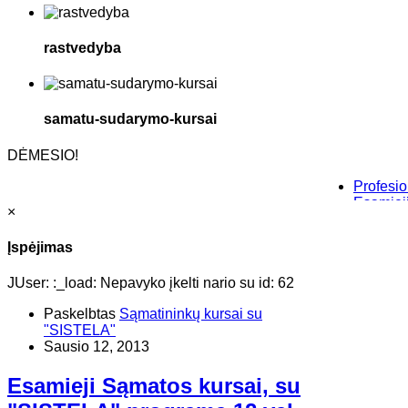
rastvedyba
samatu-sudarymo-kursai
DĖMESIO!
Profesionalūs 
Esamieji Sąma
×
Baziniai indi
“Savęs pažini
Įspėjimas
JUser: :_load: Nepavyko įkelti nario su id: 62
Paskelbtas
Sąmatininkų kursai su
"SISTELA"
Sausio 12, 2013
Esamieji Sąmatos kursai, su