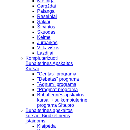
Kretinga
Gargždai
Palanga
Raseiniai
Šakiai
Širvintos
Skuodas
Kelmė
Jurbarkas
Vilkaviškis
Lazdijai
Kompiuterizuoti
Buhalterinės Apskaitos
Kursai
"Centas" programa
"Debetas" programa
"Agnum" programa
"Pragma" programa
Buhalterinės apskaitos
kursai + su kompiuterine
programa Site.pro
Buhalterinės apskaitos
kursai - Biudžetinėms
įstaigoms
Klaipėda