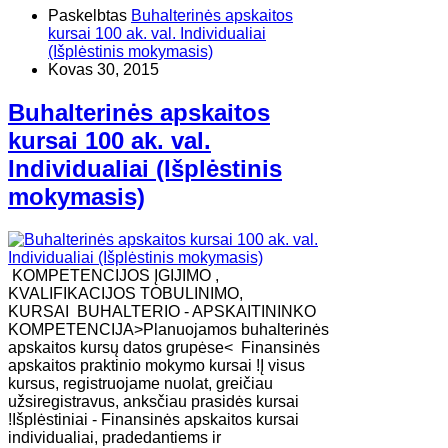
Paskelbtas
Buhalterinės apskaitos
kursai 100 ak. val. Individualiai
(Išplėstinis mokymasis)
Kovas 30, 2015
Buhalterinės apskaitos
kursai 100 ak. val.
Individualiai (Išplėstinis
mokymasis)
KOMPETENCIJOS ĮGIJIMO ,
KVALIFIKACIJOS TOBULINIMO,
KURSAI BUHALTERIO - APSKAITININKO
KOMPETENCIJA>Planuojamos buhalterinės
apskaitos kursų datos grupėse< Finansinės
apskaitos praktinio mokymo kursai !Į visus
kursus, registruojame nuolat, greičiau
užsiregistravus, anksčiau prasidės kursai
!Išplėstiniai - Finansinės apskaitos kursai
individualiai, pradedantiems ir