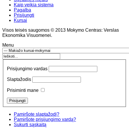
Kaip veikia sistema
Pagalba
Prisijungti
Kursai
Visos teisės saugomos © 2013 Mokymo Centras: Verslas
Ekonomika Visuomenei.
Menu
Prisijungimo vardas
Slaptažodis
Prisiminti mane
Pamiršote slaptažodį?
Pamiršote prisijungimo vardą?
Sukurti sąskaitą