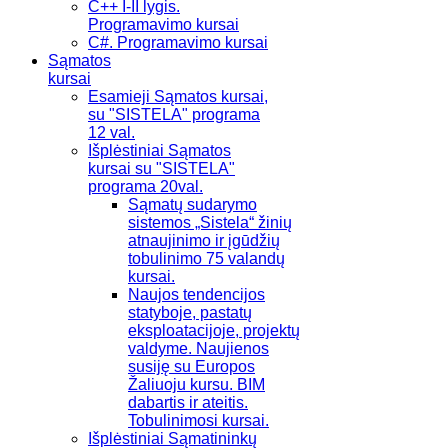
C++ I-II lygis.
Programavimo kursai
C#. Programavimo kursai
Sąmatos
kursai
Esamieji Sąmatos kursai,
su "SISTELA" programa
12 val.
Išplėstiniai Sąmatos
kursai su "SISTELA"
programa 20val.
Sąmatų sudarymo
sistemos „Sistela“ žinių
atnaujinimo ir įgūdžių
tobulinimo 75 valandų
kursai.
Naujos tendencijos
statyboje, pastatų
eksploatacijoje, projektų
valdyme. Naujienos
susiję su Europos
Žaliuoju kursu. BIM
dabartis ir ateitis.
Tobulinimosi kursai.
Išplėstiniai Sąmatininkų