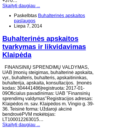
+370…
Skaityti daugiau ...
Paskelbtas
Buhalterinės apskaitos
paslaugos
Liepa 7, 2014
Buhalterinės apskaitos
tvarkymas ir likvidavimas
Klaipėda
FINANSINIŲ SPRENDIMŲ VALDYMAS,
UAB ​Įmonių steigimas, buhalterinė apskaita,
vyr., buhalteris, buhalteris, apskaitininkas,
buhalterija, apskaita, konsultacijos. Įmonės
kodas: 304441486Įregistruota: 2017-01-
09Oficialus pavadinimas: UAB "Finansinių
sprendimų valdymas"Registracijos adresas:
Klaipėdos m. sav. Klaipėdos m. Vingio g. 39-
36. ​Teisinė forma: Uždaroji akcinė
bendrovėPVM mokėtojas:
LT100012263015…
Skaityti daugiau ...