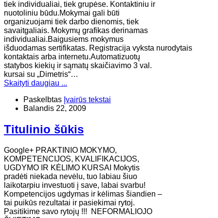
tiek individualiai, tiek grupėse. Kontaktiniu ir
nuotoliniu būdu.Mokymai gali būti
organizuojami tiek darbo dienomis, tiek
savaitgaliais. Mokymų grafikas derinamas
individualiai.Baigusiems mokymus
išduodamas sertifikatas. Registracija vyksta nurodytais
kontaktais arba internetu.Automatizuotų
statybos kiekių ir sąmatų skaičiavimo 3 val.
kursai su „Dimetris“…
Skaityti daugiau ...
Paskelbtas
Įvairūs tekstai
Balandis 22, 2009
Titulinio šūkis
Google+ PRAKTINIO MOKYMO,
KOMPETENCIJOS, KVALIFIKACIJOS,
UGDYMO IR KĖLIMO KURSAI Mokytis
pradėti niekada nevėlu, tuo labiau šiuo
laikotarpiu investuoti į save, labai svarbu!
Kompetencijos ugdymas ir kėlimas šiandien –
tai puikūs rezultatai ir pasiekimai rytoj.
Pasitikime savo rytojų !!! NEFORMALIOJO