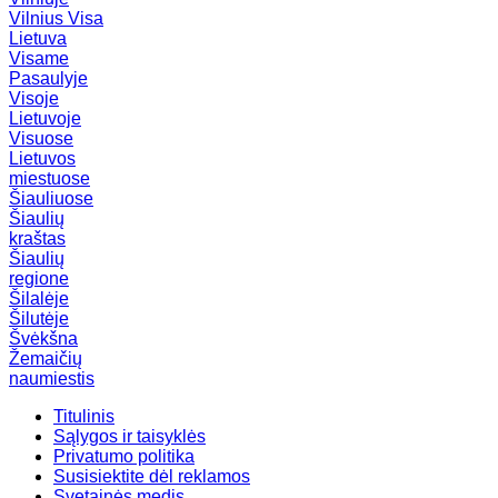
Vilnius
Visa
Lietuva
Visame
Pasaulyje
Visoje
Lietuvoje
Visuose
Lietuvos
miestuose
Šiauliuose
Šiaulių
kraštas
Šiaulių
regione
Šilalėje
Šilutėje
Švėkšna
Žemaičių
naumiestis
Titulinis
Sąlygos ir taisyklės
Privatumo politika
Susisiektite dėl reklamos
Svetainės medis