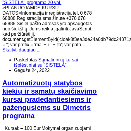
>PLANUOJAMOS KURSŲ
DATOS<Informacija ir registracija tel. 0 678
68888.Registracija sms žinute +370 678
68888 Šis el.pašto adresas yra apsaugotas
nuo šiukšlių. Jums reikia įgalinti JavaScript,
kad peržiūrėti jį.
document.getElementById('cloak8f3ea3de24a0db79dc24371
= ''; var prefix = 'ma' + 'il' + 'to'; var path…
Skaityti daugiau ...
Paskelbtas
Sąmatininkų kursai
išplėstiniai su "SISTELA"
Gegužė 24, 2022
Automatizuotų statybos
kiekių ir sąmatų skaičiavimo
kursai pradedantiesiems ir
pažengusiems su Dimetris
programa
Kursai: – 100 Eur.Mokymai organizuojami