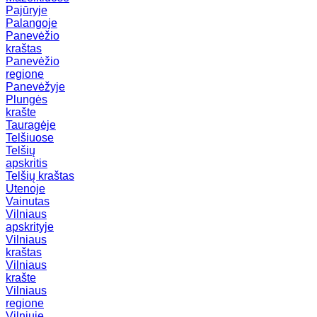
Pajūryje
Palangoje
Panevėžio
kraštas
Panevėžio
regione
Panevėžyje
Plungės
krašte
Tauragėje
Telšiuose
Telšių
apskritis
Telšių kraštas
Utenoje
Vainutas
Vilniaus
apskrityje
Vilniaus
kraštas
Vilniaus
krašte
Vilniaus
regione
Vilniuje