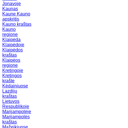
Jonavoje
Kaunas
Kaune
Kauno
apskritis
Kauno kraštas
Kauno
regione
Klaipėda
Klaipėdoje
Klaipėdos
kraštas
Klaipėos
regione
Kretingoje
Kretingos
krašte
Kėdainiuose
Lazdijų
kraštas
Lietuvos
Respublikoje
Marijampolėje
Marijampolės
kraštas
Mažeikiuose