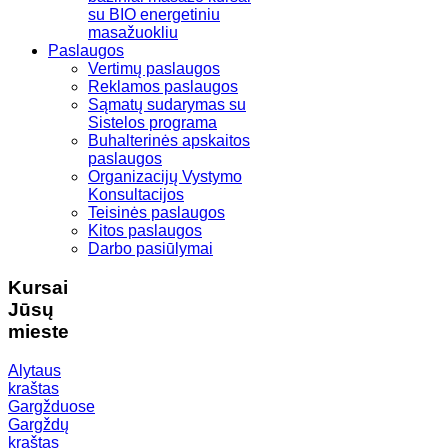
su BIO energetiniu
masažuokliu
Paslaugos
Vertimų paslaugos
Reklamos paslaugos
Sąmatų sudarymas su
Sistelos programa
Buhalterinės apskaitos
paslaugos
Organizacijų Vystymo
Konsultacijos
Teisinės paslaugos
Kitos paslaugos
Darbo pasiūlymai
Kursai
Jūsų
mieste
Alytaus
kraštas
Gargžduose
Gargždų
kraštas