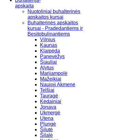
Buhalterija-
apskaita
Nuotoliniai buhalterinės
apskaitos kursai
Buhalterinės apskaitos
kursai - Pradedantiems ir
Besitobulinantiems
Vilnius
Kaunas
Klaipėda
Panevėžys
Šiauliai
Alytus
Marijampolė
Mažeikiai
Naujoji Akmenė
Telšiai
Tauragė
Kėdainiai
Jonava
Ukmergė
Utena
Plungė
Šilutė
Šilalė