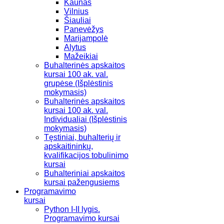
Kaunas
Vilnius
Šiauliai
Panevėžys
Marijampolė
Alytus
Mažeikiai
Buhalterinės apskaitos
kursai 100 ak. val.
grupėse (Išplėstinis
mokymasis)
Buhalterinės apskaitos
kursai 100 ak. val.
Individualiai (Išplėstinis
mokymasis)
Tęstiniai, buhalterių ir
apskaitininkų,
kvalifikacijos tobulinimo
kursai
Buhalteriniai apskaitos
kursai pažengusiems
Programavimo
kursai
Python I-II lygis.
Programavimo kursai