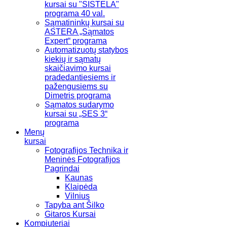
kursai su "SISTELA"
programa 40 val.
Sąmatininkų kursai su
ASTERA „Sąmatos
Expert“ programa
Automatizuotų statybos
kiekių ir sąmatų
skaičiavimo kursai
pradedantiesiems ir
pažengusiems su
Dimetris programa
Sąmatos sudarymo
kursai su „SES 3“
programa
Menų
kursai
Fotografijos Technika ir
Meninės Fotografijos
Pagrindai
Kaunas
Klaipėda
Vilnius
Tapyba ant Šilko
Gitaros Kursai
Kompiuteriai