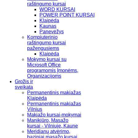
raštingumo kursai
WORD KURSAI
POWER POINT KURSAI
Klaipėda
Kaunas
Panevėžys
Kompiuterinio
raštingumo kursai
pažengusiems
Klaipėda
Mokymo kursai su
Microsoft Office
programomis Įmonėms,
Organizacijoms
Grožis ir
sveikata
Permanentinis makiažas
Klaipėda
Permanentinis makiažas
Vilnius
Makiažo kursai-mokymai
Manikiūro, Masažo
kursai - Vilniuje, Kaune
Meridianų atvėrimo,
baziniai masažo kursai