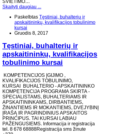
ŠVIETIMO…
Skaityti daugiau ...
Paskelbtas
Tęstiniai, buhalterių ir
apskaitininkų, kvalifikacijos tobulinimo
kursai
Gruodis 8, 2017
Tęstiniai, buhalterių ir
apskaitininkų, kvalifikacijos
tobulinimo kursai
KOMPETENCIJOS ĮGIJIMO ,
KVALIFIKACIJOS TOBULINIMO,
KURSAI BUHALTERIO - APSKAITININKO
KOMPETENCIJA PROGRAMA SKIRTA -
SPECIALISTAMS, BUHALTERIAMS IR
APSKAITININKAMS, DIRBANTIEMS,
ŽINANTIEMS IR MOKANTIEMS, DVEJYBINĮ
ĮRAŠĄ IR PAGRINDINIUS APSKAITOS
PRINCIPUS. TAI KURSAI LABIAU
PAŽENGUSIEMS. Informacija ir registracija
tel. 8 678 68888Registracija sms žinute